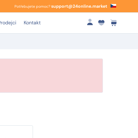
support@24online.market
Potřebujete pomoc?
Prodejci
Kontakt