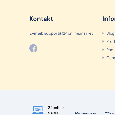
Kontakt
Inf
E-mail:
support@24online.market
Blog
Prod
Podm
Ochr
24online.market
CZIN.e