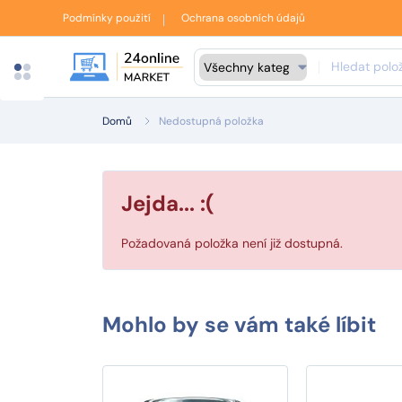
Podmínky použití
Ochrana osobních údajů
Domů
Nedostupná položka
Jejda... :(
Požadovaná položka není již dostupná.
Mohlo by se vám také líbit