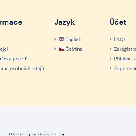
ormace
Jazyk
Účet
English
FAQs
ejci
Čeština
Zaregistr
ínky použití
Přihlásit 
ana osobních údajů
Zapomenu
u
Odhlášení zpravodaje e-mailem