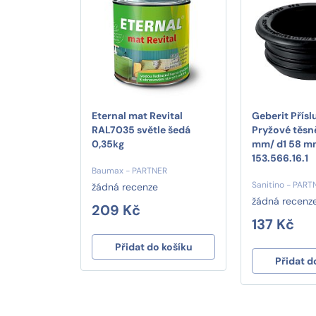
Eternal mat Revital
Geberit Přísl
RAL7035 světle šedá
Pryžové těsn
0,35kg
mm/ d1 58 m
153.566.16.1
Baumax - PARTNER
Sanitino - PART
žádná recenze
žádná recenz
209 Kč
137 Kč
Přidat do košíku
Přidat d